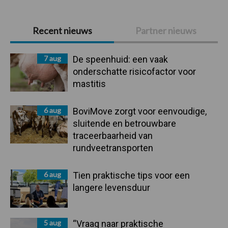
Primaire
Recent nieuws
Partner nieuws
Sidebar
7 aug
De speenhuid: een vaak
onderschatte risicofactor voor
mastitis
6 aug
BoviMove zorgt voor eenvoudige,
sluitende en betrouwbare
traceerbaarheid van
rundveetransporten
6 aug
Tien praktische tips voor een
langere levensduur
5 aug
“Vraag naar praktische