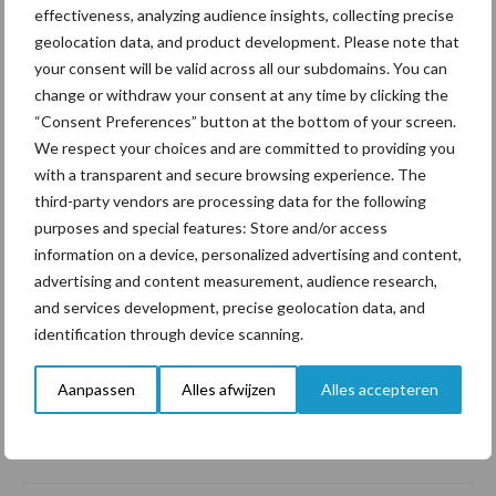
bedrijfsnieuws
effectiveness, analyzing audience insights, collecting precise
geolocation data, and product development. Please note that
your consent will be valid across all our subdomains. You can
Lagere zuivelprijzen
change or withdraw your consent at any time by clicking the
drukken resultaat
“Consent Preferences” button at the bottom of your screen.
FrieslandCampina in eerste
halfjaar 2026
We respect your choices and are committed to providing you
with a transparent and secure browsing experience. The
third-party vendors are processing data for the following
Royal A-ware en Grupo TGT
purposes and special features: Store and/or access
kondigen voorgenomen
information on a device, personalized advertising and content,
fusie aan
advertising and content measurement, audience research,
and services development, precise geolocation data, and
identification through device scanning.
Boerderijbezoeken voor
Aanpassen
Alles afwijzen
Alles accepteren
schoolklassen krijgen
opnieuw steun in
Antwerpen