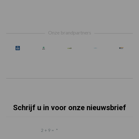
Footer
Onze brandpartners
Schrijf u in voor onze nieuwsbrief
2 + 9 =
*