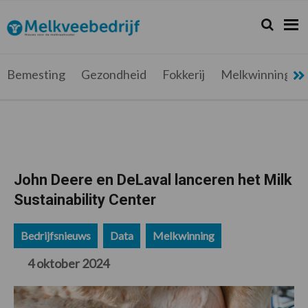
Spring
Door
Spring
Spring
naar
naar
naar
naar
Zoeken...
Zoek
Melkveebedrijf.be
Nieuws
de
de
de
de
hoofdnavigatie
hoofd
eerste
voettekst
voor
inhoud
sidebar
de
Bemesting
Gezondheid
Fokkerij
Melkwinning
melkveehouder
John Deere en DeLaval lanceren het Milk
Sustainability Center
Bedrijfsnieuws
Data
Melkwinning
4 oktober 2024