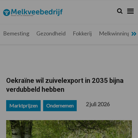
Spring
Door
Spring
Spring
naar
naar
naar
naar
Zoeken...
Zoek
Melkveebedrijf.be
Nieuws
de
de
de
de
hoofdnavigatie
hoofd
eerste
voettekst
voor
inhoud
sidebar
de
Bemesting
Gezondheid
Fokkerij
Melkwinning
melkveehouder
Oekraïne wil zuivelexport in 2035 bijna
verdubbeld hebben
2 juli 2026
Marktprijzen
Ondernemen