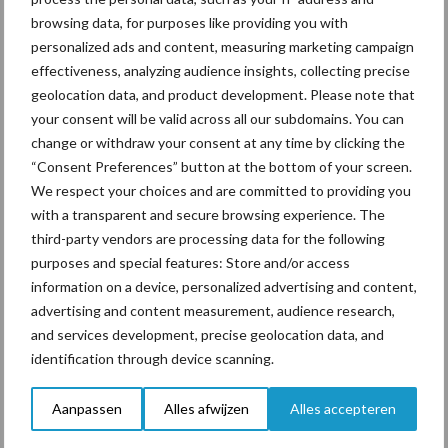
Vlaamse zuivelhandel groeit
browsing data, for purposes like providing you with
door: uitvoer stijgt naar 4,4
personalized ads and content, measuring marketing campaign
miljard euro
effectiveness, analyzing audience insights, collecting precise
geolocation data, and product development. Please note that
your consent will be valid across all our subdomains. You can
change or withdraw your consent at any time by clicking the
Primaire
“Consent Preferences” button at the bottom of your screen.
Recent nieuws
Partner nieuws
We respect your choices and are committed to providing you
Sidebar
with a transparent and secure browsing experience. The
5 aug
“Vraag naar praktische
third-party vendors are processing data for the following
hygieneoplossingen is in Polen
purposes and special features: Store and/or access
groter dan ooit”
information on a device, personalized advertising and content,
advertising and content measurement, audience research,
and services development, precise geolocation data, and
5 aug
Drie Franse bedrijven over de grens
identification through device scanning.
van 14.000 kilogram melk
Aanpassen
Alles afwijzen
Alles accepteren
4 aug
Provincie Antwerpen breidt