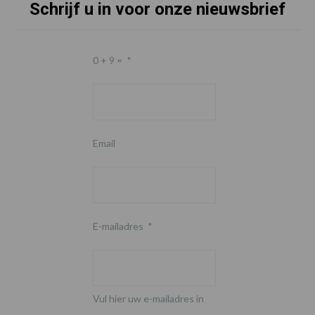
Schrijf u in voor onze nieuwsbrief
0 + 9 =
*
Email
E-mailadres
*
Vul hier uw e-mailadres in