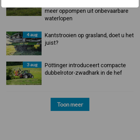
onttrekkingsverbod uit: geen water
meer oppompen uit onbevaarbare
waterlopen
4 aug
Kantstrooien op grasland, doet u het
juist?
3 aug
Pöttinger introduceert compacte
dubbelrotor-zwadhark in de hef
Toon meer