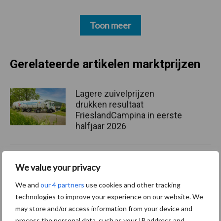
Toon meer
Gerelateerde artikelen marktprijzen
Lagere zuivelprijzen
drukken resultaat
FrieslandCampina in eerste
halfjaar 2026
Zuivel blijft een sterk
We value your privacy
product, maar verhaal
erachter wordt steeds
We and
our 4 partners
use cookies and other tracking
belangrijker
technologies to improve your experience on our website. We
may store and/or access information from your device and
process the personal data, such as your IP address and