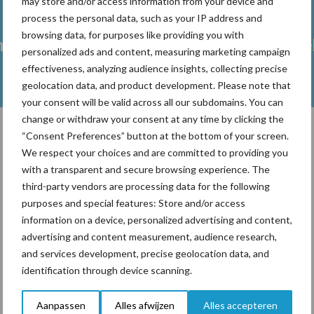
may store and/or access information from your device and
process the personal data, such as your IP address and
browsing data, for purposes like providing you with
heid
Fokkerij melkvee
Melkveeb
personalized ads and content, measuring marketing campaign
effectiveness, analyzing audience insights, collecting precise
geolocation data, and product development. Please note that
your consent will be valid across all our subdomains. You can
change or withdraw your consent at any time by clicking the
“Consent Preferences” button at the bottom of your screen.
We respect your choices and are committed to providing you
Toon meer
with a transparent and secure browsing experience. The
third-party vendors are processing data for the following
purposes and special features: Store and/or access
information on a device, personalized advertising and content,
advertising and content measurement, audience research,
and services development, precise geolocation data, and
identification through device scanning.
Aanpassen
Alles afwijzen
Alles accepteren