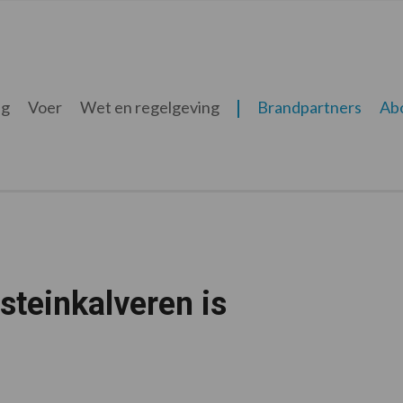
ng
Voer
Wet en regelgeving
Brandpartners
Ab
steinkalveren is