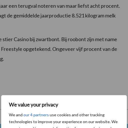
jaar een terugval noteren van maar liefst acht procent.
gt de gemiddelde jaarproductie 8.521 kilogram melk
e stier Casino bij zwartbont. Bij roobont zijn met name
Freestyle opgetekend. Ongeveer vijf procent van de
g.
We value your privacy
We and
our 4 partners
use cookies and other tracking
technologies to improve your experience on our website. We