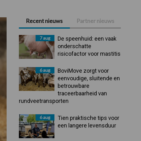
Recent nieuws
Partner nieuws
Primaire
Sidebar
7 aug
De speenhuid: een vaak
onderschatte
risicofactor voor mastitis
6 aug
BoviMove zorgt voor
eenvoudige, sluitende en
betrouwbare
traceerbaarheid van
rundveetransporten
6 aug
Tien praktische tips voor
een langere levensduur