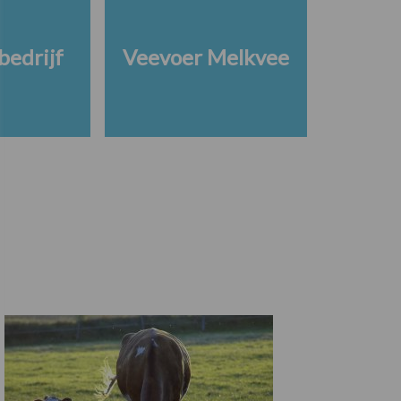
edrijf
Veevoer Melkvee