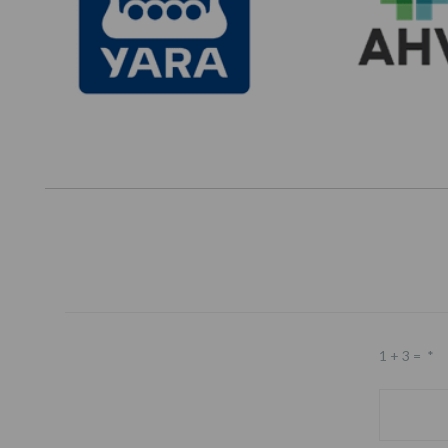
1 + 3 =
*