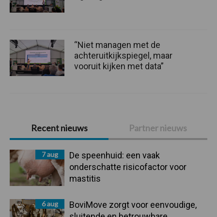
“Niet managen met de
achteruitkijkspiegel, maar
vooruit kijken met data”
Primaire
Recent nieuws
Partner nieuws
Sidebar
7 aug
De speenhuid: een vaak
onderschatte risicofactor voor
mastitis
6 aug
BoviMove zorgt voor eenvoudige,
sluitende en betrouwbare