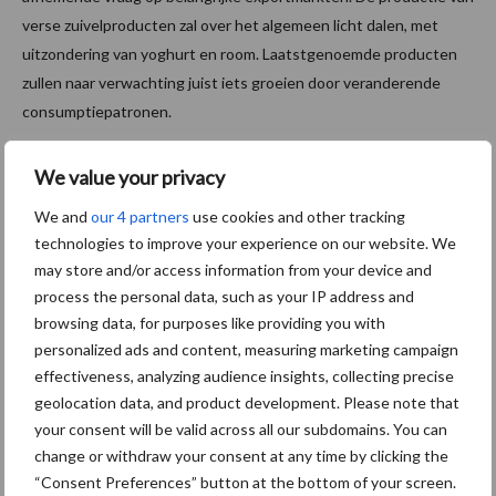
verse zuivelproducten zal over het algemeen licht dalen, met
uitzondering van yoghurt en room. Laatstgenoemde producten
zullen naar verwachting juist iets groeien door veranderende
consumptiepatronen.
Consumentenvoorkeuren spelen een steeds grotere rol. De
We value your privacy
vraag naar eiwitrijke, vetarme en functionele zuivelproducten
groeit, mede door een vergrijzende en gezondheidsbewuste
We and
our 4 partners
use cookies and other tracking
technologies to improve your experience on our website. We
Europese bevolking. Plantaardige alternatieven winnen langzaam
may store and/or access information from your device and
terrein, maar zuivelproducten blijven een belangrijke eiwitbron in
process the personal data, such as your IP address and
het Europese dieet.
browsing data, for purposes like providing you with
Toekomstige uitdagingen
personalized ads and content, measuring marketing campaign
effectiveness, analyzing audience insights, collecting precise
geolocation data, and product development. Please note that
De EU-zuivelsector wordt de komende jaren geconfronteerd met
your consent will be valid across all our subdomains. You can
een aantal onzekerheden. Geopolitieke spanningen kunnen
change or withdraw your consent at any time by clicking the
handelsstromen verstoren, terwijl klimaatverandering de
“Consent Preferences” button at the bottom of your screen.