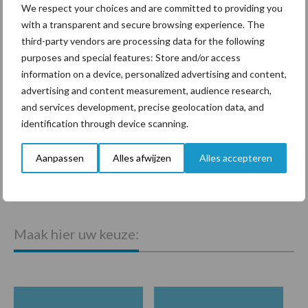
kwaliteit en beschikbaarheid van voer beïnvloedt. Uitbraken van
We respect your choices and are committed to providing you
dierziekten zoals blauwtong of mond- en klauwzeer blijven een
with a transparent and secure browsing experience. The
potentieel risico, maar de effecten kunnen door
third-party vendors are processing data for the following
overheidsmaatregelen worden beperkt. Daarnaast neemt de
purposes and special features: Store and/or access
wereldwijde concurrentie toe door opkomende markten en
information on a device, personalized advertising and content,
advertising and content measurement, audience research,
toenemende productie in Azië, waardoor traditionele exporteurs
and services development, precise geolocation data, and
strategisch moeten inspelen op veranderende markten.
identification through device scanning.
Tekst: Gerben Hofman
Aanpassen
Alles afwijzen
Alles accepteren
Beeld: EU en Gerben Hofman
Meer melkvee nieuws
Maak hier uw keuze: