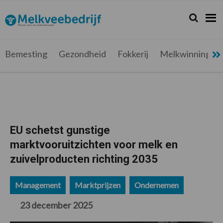
Spring
Door
Spring
Spring
naar
naar
naar
naar
Zoeken...
Zoek
Melkveebedrijf.be
Nieuws
de
de
de
de
hoofdnavigatie
hoofd
eerste
voettekst
voor
inhoud
sidebar
de
Bemesting
Gezondheid
Fokkerij
Melkwinning
melkveehouder
EU schetst gunstige
marktvooruitzichten voor melk en
zuivelproducten richting 2035
Management
Marktprijzen
Ondernemen
23 december 2025