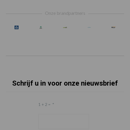
Footer
Onze brandpartners
Schrijf u in voor onze nieuwsbrief
1 + 2 =
*