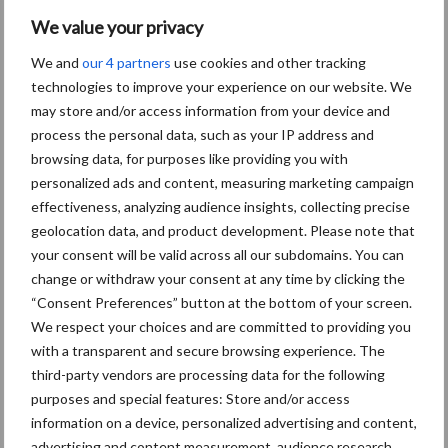
traceerbaarheid van
We value your privacy
rundveetransporten
We and
our 4 partners
use cookies and other tracking
technologies to improve your experience on our website. We
Provincie Antwerpen breidt
may store and/or access information from your device and
onttrekkingsverbod uit:
process the personal data, such as your IP address and
geen water meer
browsing data, for purposes like providing you with
oppompen uit onbevaarbare
personalized ads and content, measuring marketing campaign
waterlopen
effectiveness, analyzing audience insights, collecting precise
geolocation data, and product development. Please note that
your consent will be valid across all our subdomains. You can
Van onze partner Speerstra Feed
change or withdraw your consent at any time by clicking the
Ingredients
“Consent Preferences” button at the bottom of your screen.
Tips voor het voeren van
We respect your choices and are committed to providing you
koeien bij warm weer
with a transparent and secure browsing experience. The
third-party vendors are processing data for the following
purposes and special features: Store and/or access
information on a device, personalized advertising and content,
Primaire
Recent nieuws
Partner nieuws
advertising and content measurement, audience research,