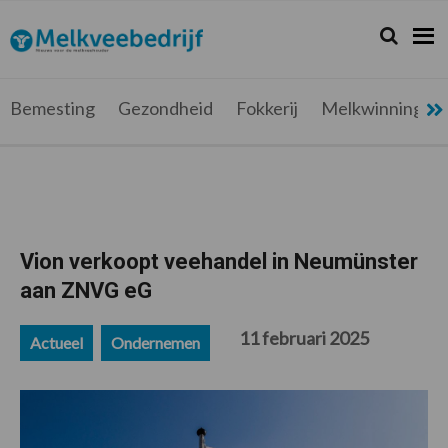
Spring
Door
Spring
Spring
naar
naar
naar
naar
Zoeken...
Zoek
Melkveebedrijf.be
Nieuws
de
de
de
de
hoofdnavigatie
hoofd
eerste
voettekst
voor
inhoud
sidebar
de
Bemesting
Gezondheid
Fokkerij
Melkwinning
melkveehouder
Vion verkoopt veehandel in Neumünster
aan ZNVG eG
11 februari 2025
Actueel
Ondernemen