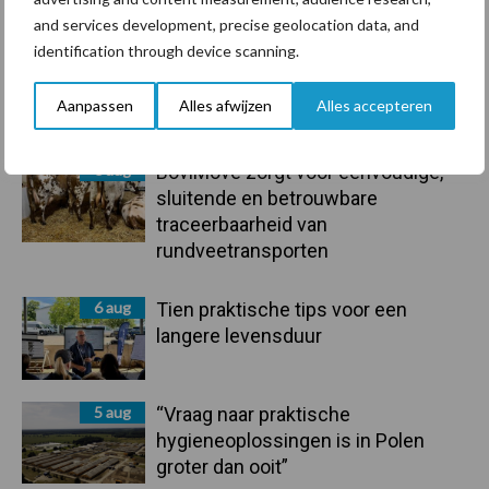
Sidebar
and services development, precise geolocation data, and
identification through device scanning.
7 aug
De speenhuid: een vaak
onderschatte risicofactor voor
Aanpassen
Alles afwijzen
Alles accepteren
mastitis
6 aug
BoviMove zorgt voor eenvoudige,
sluitende en betrouwbare
traceerbaarheid van
rundveetransporten
6 aug
Tien praktische tips voor een
langere levensduur
5 aug
“Vraag naar praktische
hygieneoplossingen is in Polen
groter dan ooit”