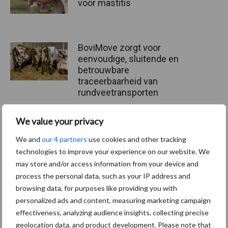
voor mastitis
BoviMove zorgt voor
eenvoudige, sluitende en
betrouwbare
traceerbaarheid van
rundveetransporten
We value your privacy
Tien praktische tips voor
een langere levensduur
We and
our 4 partners
use cookies and other tracking
technologies to improve your experience on our website. We
may store and/or access information from your device and
process the personal data, such as your IP address and
browsing data, for purposes like providing you with
personalized ads and content, measuring marketing campaign
Primaire
effectiveness, analyzing audience insights, collecting precise
Recent nieuws
Partner nieuws
geolocation data, and product development. Please note that