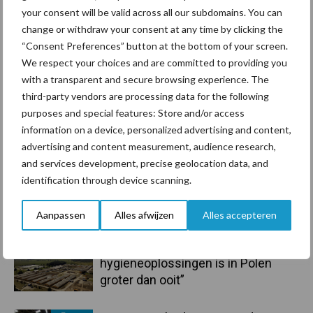
Sidebar
your consent will be valid across all our subdomains. You can
7 aug
De speenhuid: een vaak
change or withdraw your consent at any time by clicking the
onderschatte risicofactor voor
“Consent Preferences” button at the bottom of your screen.
mastitis
We respect your choices and are committed to providing you
with a transparent and secure browsing experience. The
6 aug
BoviMove zorgt voor eenvoudige,
third-party vendors are processing data for the following
sluitende en betrouwbare
purposes and special features: Store and/or access
traceerbaarheid van
information on a device, personalized advertising and content,
rundveetransporten
advertising and content measurement, audience research,
and services development, precise geolocation data, and
6 aug
Tien praktische tips voor een
identification through device scanning.
langere levensduur
Aanpassen
Alles afwijzen
Alles accepteren
5 aug
“Vraag naar praktische
hygieneoplossingen is in Polen
groter dan ooit”