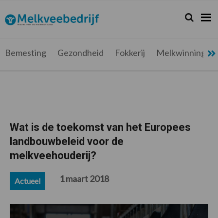
Spring
Door
Spring
Spring
naar
naar
naar
naar
Zoeken...
Zoek
Melkveebedrijf.be
Nieuws
de
de
de
de
hoofdnavigatie
hoofd
eerste
voettekst
voor
inhoud
sidebar
de
Bemesting
Gezondheid
Fokkerij
Melkwinning
melkveehouder
Wat is de toekomst van het Europees
landbouwbeleid voor de
melkveehouderij?
1 maart 2018
Actueel