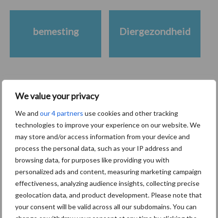
bemesting
Diergezondheid
Toon meer
We value your privacy
We and
our 4 partners
use cookies and other tracking
technologies to improve your experience on our website. We
Gerelateerde artikelen
may store and/or access information from your device and
process the personal data, such as your IP address and
De speenhuid: een vaak
browsing data, for purposes like providing you with
onderschatte risicofactor
personalized ads and content, measuring marketing campaign
voor mastitis
effectiveness, analyzing audience insights, collecting precise
geolocation data, and product development. Please note that
your consent will be valid across all our subdomains. You can