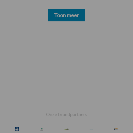
Toon meer
Footer
Onze brandpartners