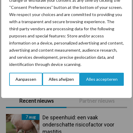
change or withdraw your consent at any time by clicking the
BoviMove zorgt voor
“Consent Preferences” button at the bottom of your screen.
eenvoudige, sluitende en
We respect your choices and are committed to providing you
betrouwbare
with a transparent and secure browsing experience. The
traceerbaarheid van
third-party vendors are processing data for the following
rundveetransporten
purposes and special features: Store and/or access
information on a device, personalized advertising and content,
Tien praktische tips voor
advertising and content measurement, audience research,
een langere levensduur
and services development, precise geolocation data, and
identification through device scanning.
Aanpassen
Alles afwijzen
Alles accepteren
Primaire
Recent nieuws
Partner nieuws
Sidebar
7 aug
De speenhuid: een vaak
onderschatte risicofactor voor
mastitis