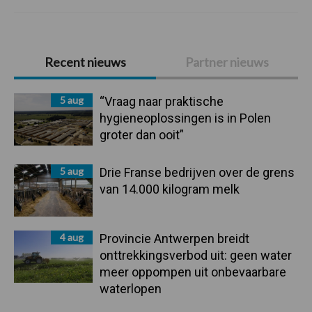
Primaire
Recent nieuws
Partner nieuws
Sidebar
5 aug
“Vraag naar praktische
hygieneoplossingen is in Polen
groter dan ooit”
5 aug
Drie Franse bedrijven over de grens
van 14.000 kilogram melk
4 aug
Provincie Antwerpen breidt
onttrekkingsverbod uit: geen water
meer oppompen uit onbevaarbare
waterlopen