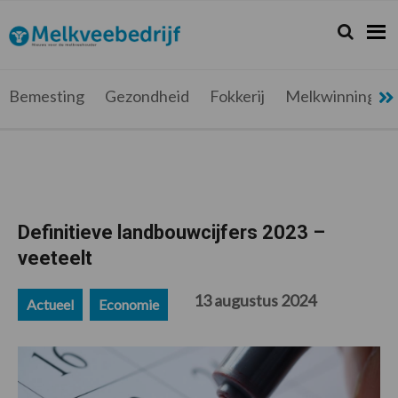
Spring
Door
Spring
Spring
naar
naar
naar
naar
Zoeken...
Zoek
Melkveebedrijf.be
Nieuws
de
de
de
de
hoofdnavigatie
hoofd
eerste
voettekst
voor
inhoud
sidebar
de
Bemesting
Gezondheid
Fokkerij
Melkwinning
melkveehouder
Definitieve landbouwcijfers 2023 –
veeteelt
13 augustus 2024
Actueel
Economie