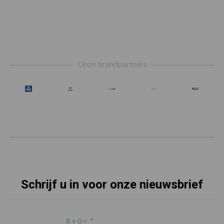
Footer
Onze brandpartners
Schrijf u in voor onze nieuwsbrief
8 + 0 =
*