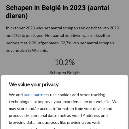
Schapen in België in 2023 (aantal
dieren)
In oktober 2023 was het aantal schapen ten opzichte van 2020
met 10,2% gestegen. Het aantal bedrijven was in dezelfde
periode met 2,0% afgenomen. 52,7% van het aantal schapen
bevond zich in Wallonië.
10.2
%
Schapen België
8.6
%
We value your privacy
We and
our 4 partners
use cookies and other tracking
Schapen Vlaanderen
technologies to improve your experience on our website. We
11.5
%
may store and/or access information from your device and
process the personal data, such as your IP address and
Schapen Wallonië
browsing data, for purposes like providing you with