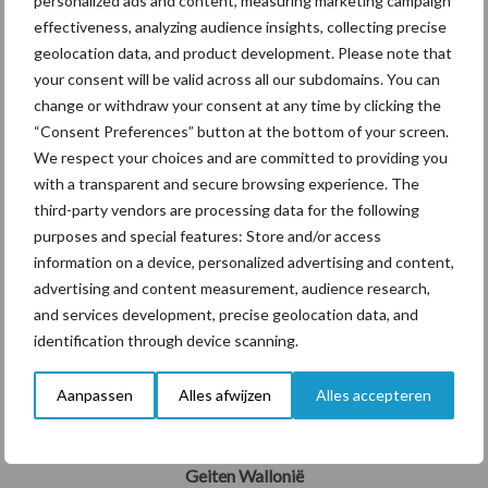
personalized ads and content, measuring marketing campaign
effectiveness, analyzing audience insights, collecting precise
geolocation data, and product development. Please note that
your consent will be valid across all our subdomains. You can
Aantal geiten in België in 2023
change or withdraw your consent at any time by clicking the
(aantal dieren)
“Consent Preferences” button at the bottom of your screen.
We respect your choices and are committed to providing you
Het aantal geiten was met 12,4% toegenomen en het aantal
with a transparent and secure browsing experience. The
bedrijven is gelijk gebleven ten opzichte van 2020. 80,8% van de
third-party vendors are processing data for the following
geiten bevond zich in Vlaanderen.
purposes and special features: Store and/or access
12.4
%
information on a device, personalized advertising and content,
advertising and content measurement, audience research,
Geiten België
and services development, precise geolocation data, and
identification through device scanning.
16.9
%
Geiten Vlaanderen
Aanpassen
Alles afwijzen
Alles accepteren
-3.4
%
Geiten Wallonië