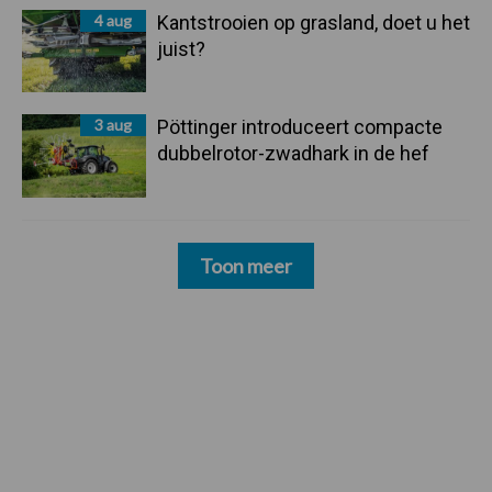
4 aug
Kantstrooien op grasland, doet u het
juist?
3 aug
Pöttinger introduceert compacte
dubbelrotor-zwadhark in de hef
Toon meer