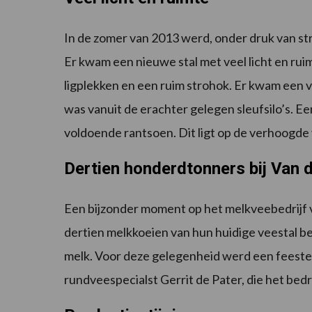
In de zomer van 2013 werd, onder druk van str
Er kwam een nieuwe stal met veel licht en rui
ligplekken en een ruim strohok. Er kwam een v
was vanuit de erachter gelegen sleufsilo’s. E
voldoende rantsoen. Dit ligt op de verhoogde 
Dertien honderdtonners bij Van d
Een bijzonder moment op het melkveebedrijf va
dertien melkkoeien van hun huidige veestal be
melk. Voor deze gelegenheid werd een feeste
rundveespecialst Gerrit de Pater, die het bedri