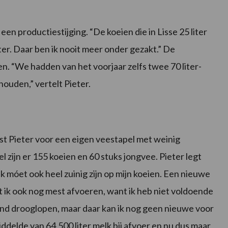
 productiestijging. “De koeien die in Lisse 25 liter
er. Daar ben ik nooit meer onder gezakt.” De
en. “We hadden van het voorjaar zelfs twee 70 liter-
ouden,” vertelt Pieter.
est Pieter voor een eigen veestapel met weinig
zijn er 155 koeien en 60 stuks jongvee. Pieter legt
r ik móet ook heel zuinig zijn op mijn koeien. Een nieuwe
 ik ook nog mest afvoeren, want ik heb niet voldoende
aand drooglopen, maar daar kan ik nog geen nieuwe voor
delde van 64.500 liter melk bij afvoer en nu dus maar