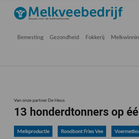
Spring
Door
Spring
Spring
naar
naar
naar
naar
Melkveebedrijf.be
Nieuws
de
de
de
de
hoofdnavigatie
hoofd
eerste
voettekst
voor
inhoud
sidebar
de
Bemesting
Gezondheid
Fokkerij
Melkwinni
melkveehouder
Van onze partner De Heus
13 honderdtonners op één
Melkproductie
Roodbont Fries Vee
Voermetho