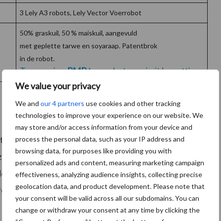
3 Lely A3 robots, Lely Vector Voerrobot
50% graskuil, 50 % maiskuil, aangevuld
met geplette tarwe en soyaraap. Patentbrok
in de robot.
Toevoeging
PMR+
voor betere eiwit benutting
.
We value your privacy
We and
our 4 partners
use cookies and other tracking
technologies to improve your experience on our website. We
may store and/or access information from your device and
de tijd van hoge melkprijzen door de ingevoerde
process the personal data, such as your IP address and
browsing data, for purposes like providing you with
ezonde koeien met een hoge levensproductie. We
personalized ads and content, measuring marketing campaign
duizend-liter-koe melkte hij op de oude locatie nog
effectiveness, analyzing audience insights, collecting precise
geolocation data, and product development. Please note that
estatie was een eer.”
your consent will be valid across all our subdomains. You can
change or withdraw your consent at any time by clicking the