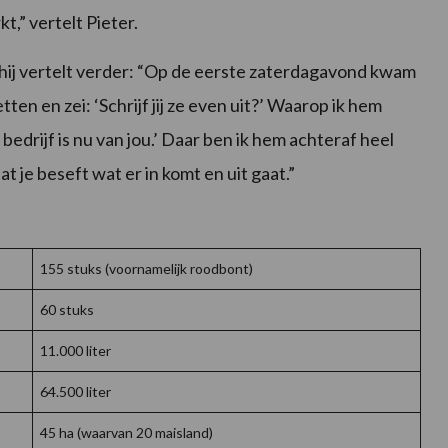
t,” vertelt Pieter.
r, hij vertelt verder: “Op de eerste zaterdagavond kwam
en en zei: ‘Schrijf jij ze even uit?’ Waarop ik hem
et bedrijf is nu van jou.’ Daar ben ik hem achteraf heel
t je beseft wat er in komt en uit gaat.”
155 stuks (voornamelijk roodbont)
60 stuks
11.000 liter
64.500 liter
45 ha (waarvan 20 maisland)