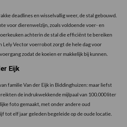
akke deadlines en wisselvallig weer, de stal gebouwd.
mte voor dierenwelzijn, zoals voldoende voer- en
oerkeuken achterin de stal die efficiënt te bereiken
en Lely Vector voerrobot zorgt de hele dag voor
voergang zodat de koeien er makkelijk bij kunnen.
er Eijk
n familie Van der Eijk in Biddinghuizen: maar liefst
reikten de indrukwekkende mijlpaal van 100.000 liter
lijke foto gemaakt, met onder andere oud
jf tot elf jaar geleden begeleide op de oude locatie.