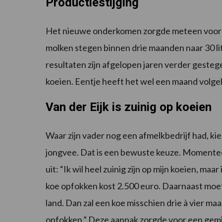
Productiestijging
Het nieuwe onderkomen zorgde meteen voor een
molken stegen binnen drie maanden naar 30 lit
resultaten zijn afgelopen jaren verder gesteg
koeien. Eentje heeft het wel een maand volgeh
Van der Eijk is zuinig op koeien
Waar zijn vader nog een afmelkbedrijf had, ki
jongvee. Dat is een bewuste keuze. Momenteel 
uit: “Ik wil heel zuinig zijn op mijn koeien, maa
koe opfokken kost 2.500 euro. Daarnaast moet
land. Dan zal een koe misschien drie à vier m
opfokken.” Deze aanpak zorgde voor een gemid