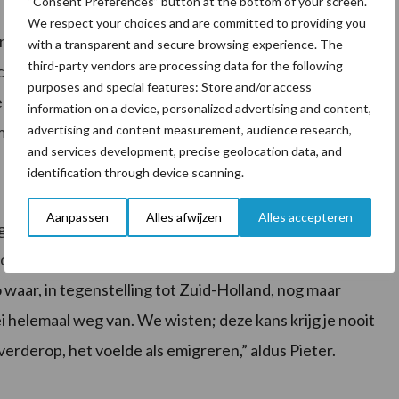
“Consent Preferences” button at the bottom of your screen.
We respect your choices and are committed to providing you
ren bij het bedrijf betrokken, zijn vrouw voor de
with a transparent and secure browsing experience. The
third-party vendors are processing data for the following
computertaken. Hij werkt nu nog drie dagen buiten de
purposes and special features: Store and/or access
rnemen. Dochter Vera studeert aan de HAS in Dronten
information on a device, personalized advertising and content,
advertising and content measurement, audience research,
ijmanagement.
and services development, precise geolocation data, and
identification through device scanning.
 op
Aanpassen
Alles afwijzen
Alles accepteren
igd. Het landgoed moest plaats maken voor natuur. Het
m zijn bedrijf voort te zetten: een voormalig
 waar, in tegenstelling tot Zuid-Holland, nog maar
i helemaal weg van. We wisten; deze kans krijg je nooit
erderop, het voelde als emigreren,” aldus Pieter.