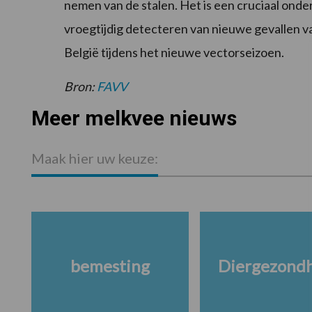
nemen van de stalen. Het is een cruciaal ond
vroegtijdig detecteren van nieuwe gevallen v
België tijdens het nieuwe vectorseizoen.
Bron:
FAVV
Meer melkvee nieuws
Maak hier uw keuze:
bemesting
Diergezond