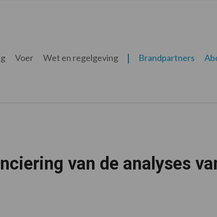
ng
Voer
Wet en regelgeving
Brandpartners
Ab
nciering van de analyses va