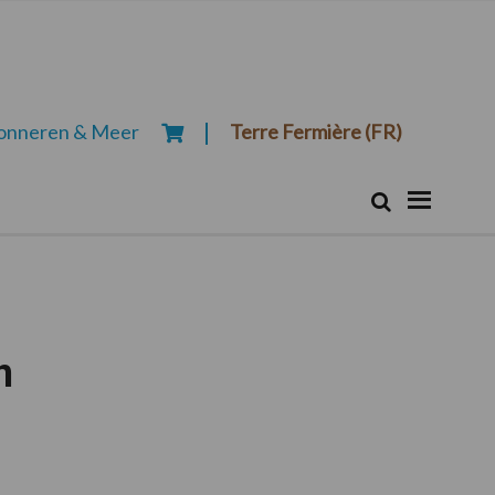
onneren & Meer
Terre Fermière (FR)
Zoeken...
Zoek
n