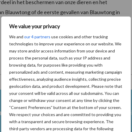
erdeel in het beschermen van onze dieren en het
an Blauwtong of de eerste gevallen van Blauwtong in
We value your privacy
We and
our 4 partners
use cookies and other tracking
technologies to improve your experience on our website. We
may store and/or access information from your device and
process the personal data, such as your IP address and
browsing data, for purposes like providing you with
personalized ads and content, measuring marketing campaign
effectiveness, analyzing audience insights, collecting precise
geolocation data, and product development. Please note that
your consent will be valid across all our subdomains. You can
change or withdraw your consent at any time by clicking the
“Consent Preferences” button at the bottom of your screen.
heid
Fokkerij melkvee
Melkveeb
We respect your choices and are committed to providing you
with a transparent and secure browsing experience. The
third-party vendors are processing data for the following