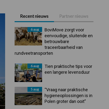
Recent nieuws
Partner nieuws
Primaire
Sidebar
6 aug
BoviMove zorgt voor
eenvoudige, sluitende en
betrouwbare
traceerbaarheid van
rundveetransporten
6 aug
Tien praktische tips voor
een langere levensduur
5 aug
“Vraag naar praktische
hygieneoplossingen is in
Polen groter dan ooit”