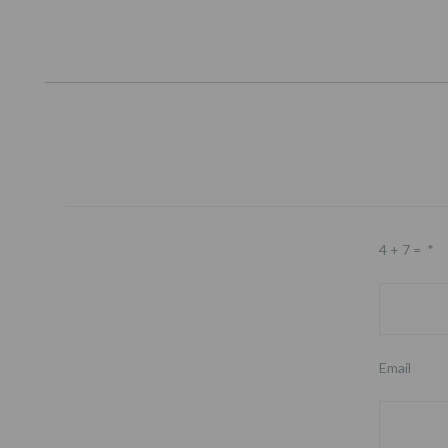
4 + 7 =
*
Email