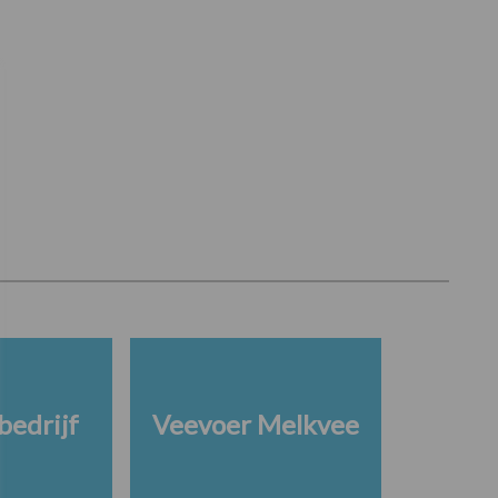
edrijf
Veevoer Melkvee