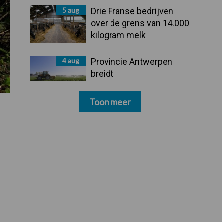
5 aug
Drie Franse bedrijven
over de grens van 14.000
kilogram melk
4 aug
Provincie Antwerpen
breidt
onttrekkingsverbod uit:
geen water meer
Toon meer
oppompen uit onbevaarbare waterlopen