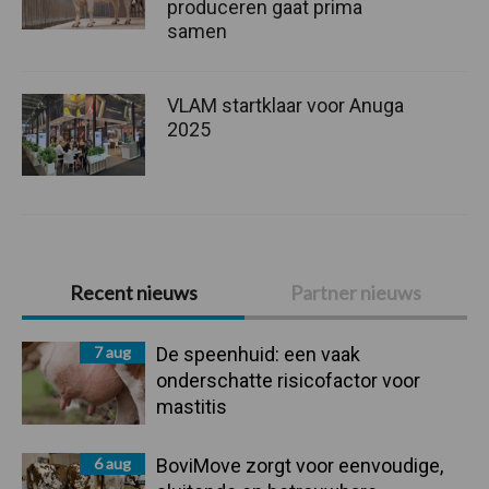
produceren gaat prima
samen
VLAM startklaar voor Anuga
2025
Primaire
Recent nieuws
Partner nieuws
Sidebar
7 aug
De speenhuid: een vaak
onderschatte risicofactor voor
mastitis
6 aug
BoviMove zorgt voor eenvoudige,