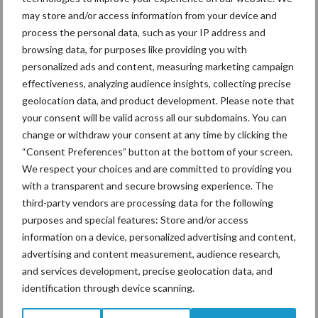
may store and/or access information from your device and
namen zijn Groenibo Luna PP (221 NVI), Kooistra Holst Wim PP
process the personal data, such as your IP address and
(218 NVI), Caudumer Sietze PP (161 NVI), Caudumer Lewis PP
browsing data, for purposes like providing you with
(159 NVI), Caudumer Hylke PP (148 NVI), Damian PP (144 NVI) en
personalized ads and content, measuring marketing campaign
Caudumer Logan PP (141 NVI). Een deel hiervan is gesekst
effectiveness, analyzing audience insights, collecting precise
beschikbaar. Van Logan PP en Lewis PP zijn inmiddels de eerste
geolocation data, and product development. Please note that
dochters aan de melk, wat bijdraagt aan verdere indexstijgingen
your consent will be valid across all our subdomains. You can
richting april.
change or withdraw your consent at any time by clicking the
“Consent Preferences” button at the bottom of your screen.
Bron en beeld:
KI Kampen
We respect your choices and are committed to providing you
Meer melkvee nieuws
with a transparent and secure browsing experience. The
third-party vendors are processing data for the following
purposes and special features: Store and/or access
Maak hier uw keuze:
information on a device, personalized advertising and content,
advertising and content measurement, audience research,
and services development, precise geolocation data, and
identification through device scanning.
bemesting
Diergezondheid