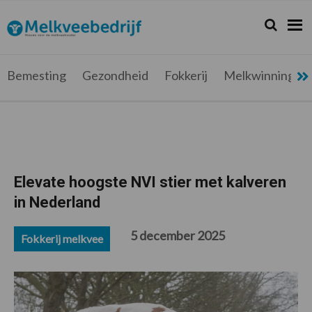
Spring
Door
Spring
Spring
naar
naar
naar
naar
Zoeken...
Zoek
Melkveebedrijf.be
Nieuws
de
de
de
de
hoofdnavigatie
hoofd
eerste
voettekst
voor
inhoud
sidebar
de
Bemesting
Gezondheid
Fokkerij
Melkwinning
melkveehouder
Elevate hoogste NVI stier met kalveren
in Nederland
5 december 2025
Fokkerij melkvee