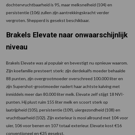
dochtervruchtbaarheid is 95, maar melksnelheid (104) en
persistentie (106) zullen zijn aantrekkingskracht verder
vergroten. Shepperd is gesekst beschikbaar.
Brakels Elevate naar onwaarschijnlijk
niveau
Brakels Elevate was al populair en bevestigt nu opnieuw waarom.
Zijn koefamilie presteert sterk: zijn derdekalfs moeder behaalde
88 punten, zijn overgrootmoeder overschreed 100.000 liter en
zijn Supershot-grootmoeder nadert haar achtste kalving met
inmiddels meer dan 80.000 liter melk. Elevate zelf stijgt 18 NVI-
punten. Hij plust ruim 155 liter melk en scoort sterk op
laatrijpheid (105), persistentie (109), uiergezondheid (108) en
vruchtbaarheid (102). Zijn exterieur is mooi allround met 104 voor
uier, 106 voor benen en 107 totaal exterieur. Elevate kost €16
conventioneel en €35 gesekst.