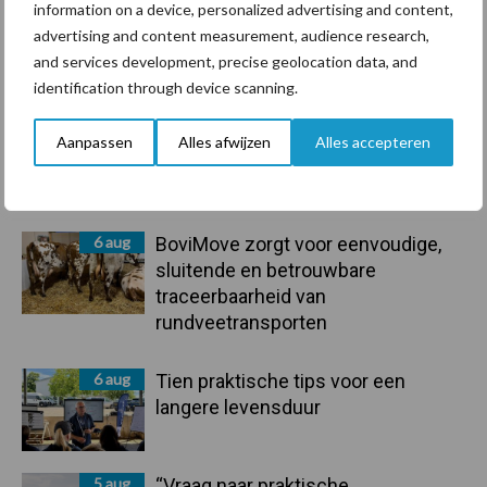
information on a device, personalized advertising and content,
advertising and content measurement, audience research,
Primaire
and services development, precise geolocation data, and
Recent nieuws
Partner nieuws
identification through device scanning.
Sidebar
7 aug
De speenhuid: een vaak
Aanpassen
Alles afwijzen
Alles accepteren
onderschatte risicofactor voor
mastitis
6 aug
BoviMove zorgt voor eenvoudige,
sluitende en betrouwbare
traceerbaarheid van
rundveetransporten
6 aug
Tien praktische tips voor een
langere levensduur
5 aug
“Vraag naar praktische