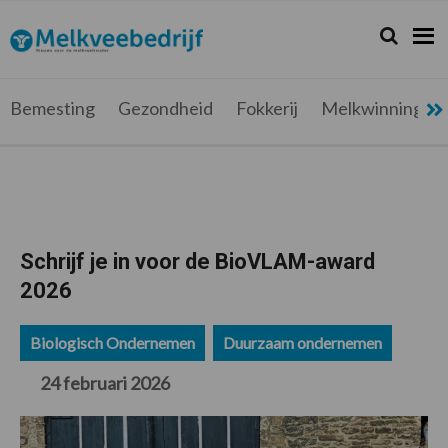
Spring
Door
Spring
Spring
naar
naar
naar
naar
Zoeken...
Zoek
Melkveebedrijf.be
Nieuws
de
de
de
de
hoofdnavigatie
hoofd
eerste
voettekst
voor
inhoud
sidebar
de
Bemesting
Gezondheid
Fokkerij
Melkwinning
melkveehouder
Schrijf je in voor de BioVLAM-award
2026
Biologisch Ondernemen
Duurzaam ondernemen
24 februari 2026