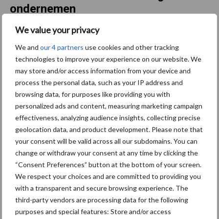
ondernemen
We value your privacy
Genomineerden BioVLAM
We and
our 4 partners
use cookies and other tracking
2026 bekend: vier
biobedrijven in de running
technologies to improve your experience on our website. We
may store and/or access information from your device and
process the personal data, such as your IP address and
browsing data, for purposes like providing you with
Van kippenkar tot
personalized ads and content, measuring marketing campaign
voederhagen: biologische
effectiveness, analyzing audience insights, collecting precise
boerderij wint
geolocation data, and product development. Please note that
Agroscoopbokaal
your consent will be valid across all our subdomains. You can
change or withdraw your consent at any time by clicking the
“Consent Preferences” button at the bottom of your screen.
Biologische landbouw
We respect your choices and are committed to providing you
hervindt marktevenwicht en
with a transparent and secure browsing experience. The
kijkt opnieuw vooruit
third-party vendors are processing data for the following
purposes and special features: Store and/or access