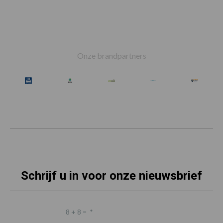
Footer
Onze brandpartners
Schrijf u in voor onze nieuwsbrief
8 + 8 =
*