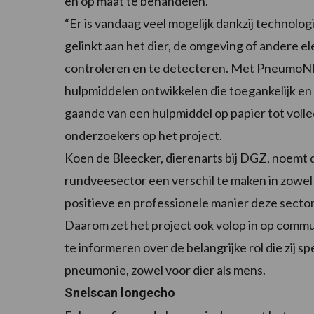
en op maat te behandelen.
“Er is vandaag veel mogelijk dankzij technolo
gelinkt aan het dier, de omgeving of andere 
controleren en te detecteren. Met PneumoNE
hulpmiddelen ontwikkelen die toegankelijk en g
gaande van een hulpmiddel op papier tot voll
onderzoekers op het project.
Koen de Bleecker, dierenarts bij DGZ, noemt d
rundveesector een verschil te maken in zowe
positieve en professionele manier deze sector
Daarom zet het project ook volop in op comm
te informeren over de belangrijke rol die zij 
pneumonie, zowel voor dier als mens.
Snelscan longecho