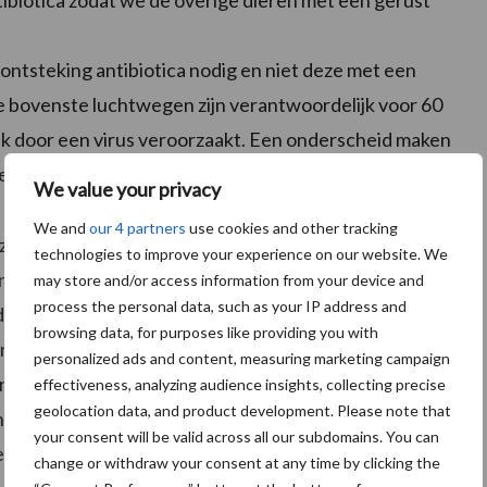
biotica zodat we de overige dieren met een gerust
ntsteking antibiotica nodig en niet deze met een
eze bovenste luchtwegen zijn verantwoordelijk voor 60
k door een virus veroorzaakt. Een onderscheid maken
en en/of een correct behandelingsplan uit te voeren.
We value your privacy
We and
our 4 partners
use cookies and other tracking
 zonder ook maar enig symptoom te vertonen. Het
technologies to improve your experience on our website. We
en waarnemen. Een snelle en goede opsporing is dan
may store and/or access information from your device and
process the personal data, such as your IP address and
 de Gentse universiteit binnen het PneumoNEE-
browsing data, for purposes like providing you with
snelscan longecho. Deze methode is niet alleen snel
personalized ads and content, measuring marketing campaign
ren van pneumonie bij kalveren. Binnen het project
effectiveness, analyzing audience insights, collecting precise
geolocation data, and product development. Please note that
 die veehouder én dierenarts tijdig helpen alarmeren,
your consent will be valid across all our subdomains. You can
ke manier het zinvol is om kalveren te bemonsteren
change or withdraw your consent at any time by clicking the