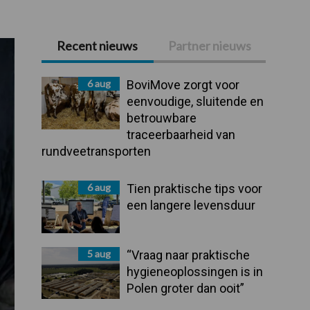
Recent nieuws
Partner nieuws
Primaire
Sidebar
6 aug
BoviMove zorgt voor
eenvoudige, sluitende en
betrouwbare
traceerbaarheid van
rundveetransporten
6 aug
Tien praktische tips voor
een langere levensduur
5 aug
“Vraag naar praktische
hygieneoplossingen is in
Polen groter dan ooit”