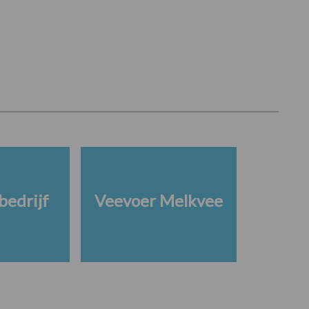
edrijf
Veevoer Melkvee