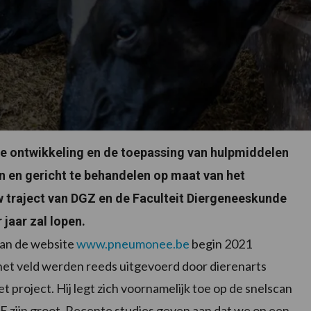
e ontwikkeling en de toepassing van hulpmiddelen
n en gericht te behandelen op maat van het
w traject van DGZ en de Faculteit Diergeneeskunde
 jaar zal lopen.
van de website
www.pneumonee.be
begin 2021
n het veld werden reeds uitgevoerd door dierenarts
 project. Hij legt zich voornamelijk toe op de snelscan
zijn groot. Recente studies geven aan dat we op een