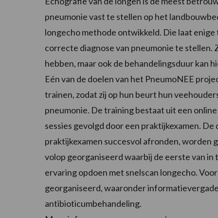
Echografie van de longen is de meest betro
pneumonie vast te stellen op het landbouwbed
longecho methode ontwikkeld. Die laat enige t
correcte diagnose van pneumonie te stellen. 
hebben, maar ook de behandelingsduur kan h
Eén van de doelen van het PneumoNEE project
trainen, zodat zij op hun beurt hun veehoude
pneumonie. De training bestaat uit een onlin
sessies gevolgd door een praktijkexamen. De 
praktijkexamen succesvol afronden, worden g
volop georganiseerd waarbij de eerste van in 
ervaring opdoen met snelscan longecho. Voor
georganiseerd, waaronder informatievergade
antibioticumbehandeling.