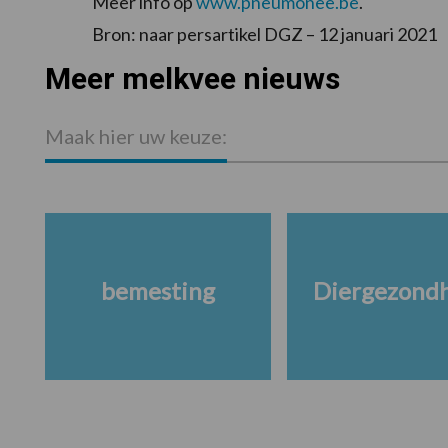
Meer info op
www.pneumonee.be
.
Bron: naar persartikel DGZ – 12 januari 2021
Meer melkvee nieuws
Maak hier uw keuze:
bemesting
Diergezond