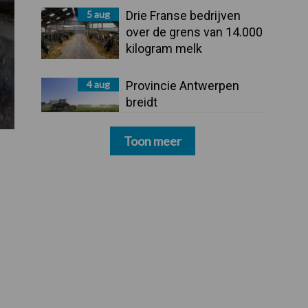
5 aug
Drie Franse bedrijven
over de grens van 14.000
kilogram melk
4 aug
Provincie Antwerpen
breidt
onttrekkingsverbod uit:
geen water meer
Toon meer
oppompen uit onbevaarbare waterlopen