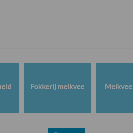
heid
Fokkerij melkvee
Melkveeb