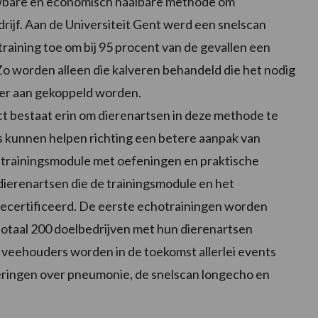
uwbare en economisch haalbare methode om
rijf. Aan de Universiteit Gent werd een snelscan
raining toe om bij 95 procent van de gevallen een
Zo worden alleen die kalveren behandeld die het nodig
ier aan gekoppeld worden.
 bestaat erin om dierenartsen in deze methode te
rs kunnen helpen richting een betere aanpak van
e trainingsmodule met oefeningen en praktische
dierenartsen die de trainingsmodule en het
ecertificeerd. De eerste echotrainingen worden
totaal 200 doelbedrijven met hun dierenartsen
 veehouders worden in de toekomst allerlei events
ringen over pneumonie, de snelscan longecho en