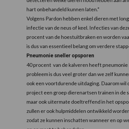
detecteren welke dieren nood hebben aan anti
hart onbehandeld kunnen laten.”
Volgens Pardon hebben enkel dieren met longo
infectie van de neus of keel. Infecties van d
procent van de hoestuitbraken en worden vaa
is dus van essentieel belang om verdere stapp
Pneumonie sneller opsporen
40 procent van de kalveren heeft pneumonie
probleem is dus veel groter dan we zelf kunn
ook een voortdurende uitdaging. Daarom wil
project een groep dierenartsen trainen in de 
maar ook uitermate doeltreffend in het opspo
zullen er ook hulpmiddelen ontwikkeld worden
zodat ze kunnen inschatten wanneer en op wel