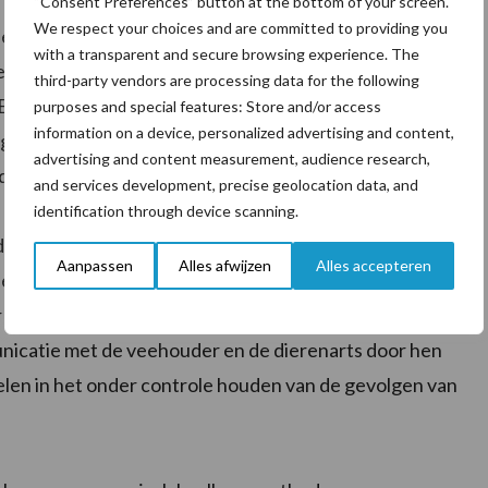
“Consent Preferences” button at the bottom of your screen.
We respect your choices and are committed to providing you
gie. Alleen weten we nog niet goed welke factoren,
with a transparent and secure browsing experience. The
elementen, we het beste volgen om longontsteking te
third-party vendors are processing data for the following
E willen we daar een antwoord op vinden en
purposes and special features: Store and/or access
information on a device, personalized advertising and content,
emakkelijk toe te passen zijn voor elk type bedrijf,
advertising and content measurement, audience research,
edige automatisatie”, zegt Thomas Lowie, een jonge
and services development, precise geolocation data, and
identification through device scanning.
it project “een unieke kans om als Vlaamse
Aanpassen
Alles afwijzen
Alles accepteren
l economisch rendement, als om te tonen op welke
 bijdraagt tot grotere maatschappelijke uitdagingen.”
unicatie met de veehouder en de dierenarts door hen
spelen in het onder controle houden van de gevolgen van