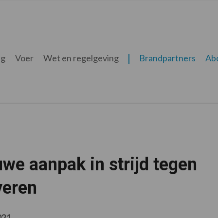
ng
Voer
Wet en regelgeving
Brandpartners
Ab
we aanpak in strijd tegen
veren
021