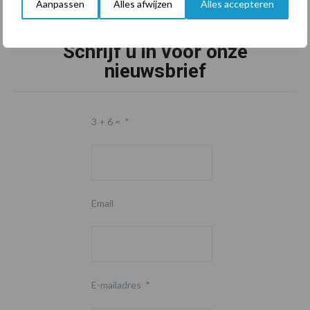
Aanpassen
Alles afwijzen
Alles accepteren
Schrijf u in voor onze
nieuwsbrief
3 + 6 =
*
Email
E-mailadres
*