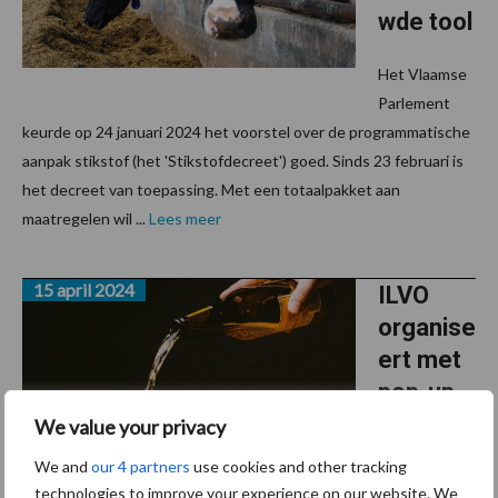
wde tool
Het Vlaamse
Parlement
keurde op 24 januari 2024 het voorstel over de programmatische
aanpak stikstof (het 'Stikstofdecreet') goed. Sinds 23 februari is
het decreet van toepassing. Met een totaalpakket aan
maatregelen wil ...
Lees meer
15 april 2024
ILVO
organise
ert met
pop-up
zomerb
We value your privacy
ar het
We and
our 4 partners
use cookies and other tracking
Melkvee
technologies to improve your experience on our website. We