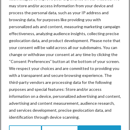
Café
may store and/or access information from your device and
process the personal data, such as your IP address and
browsing data, for purposes like providing you with
Op dinsdag 28 mei organiseert ILVO haar eigen pop-up
personalized ads and content, measuring marketing campaign
zomerbar: het Melkvee Café! Dé plaats voor iedereen actief in de
effectiveness, analyzing audience insights, collecting precise
melkveehouderij om doelgericht en efficiënt kennis te vergaren
geolocation data, and product development. Please note that
over de hete hangijzers in de melkveehouderij. ...
Lees meer
your consent will be valid across all our subdomains. You can
change or withdraw your consent at any time by clicking the
“Consent Preferences” button at the bottom of your screen.
We respect your choices and are committed to providing you
Footer
with a transparent and secure browsing experience. The
Onze brandpartners
third-party vendors are processing data for the following
purposes and special features: Store and/or access
information on a device, personalized advertising and content,
advertising and content measurement, audience research,
and services development, precise geolocation data, and
identification through device scanning.