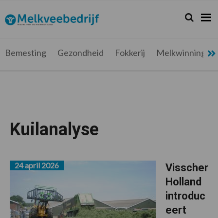
Spring
Door
Spring
naar
naar
naar
Zoeken...
Zoek
Melkveebedrijf.be
Nieuws
de
de
de
hoofdnavigatie
hoofd
voettekst
voor
inhoud
de
Bemesting
Gezondheid
Fokkerij
Melkwinning
melkveehouder
Kuilanalyse
24 april 2026
Visscher
Holland
introduc
eert