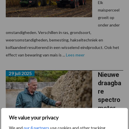
Elk
maisperceel
groeit op
onder ander
omstandigheden. Verschillen in ras, grondsoort,
weersomstandigheden, bemesting, hakseltechniek en
kolfaandeel resulterend in een wisselend eindproduct. Ook het
effect van bewaring van mais is ...
Lees meer
29 juli 2025
Nieuwe
draagba
re
spectro
meter
meet
We value your privacy
voederw
We and
our 4 partners
use cookies and other tracking