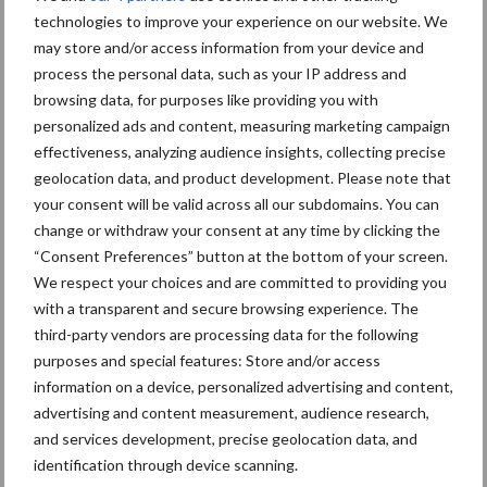
aarde in
technologies to improve your experience on our website. We
real-time
may store and/or access information from your device and
process the personal data, such as your IP address and
Eurofins Agro Testing en trinamiX GmbH, een
browsing data, for purposes like providing you with
personalized ads and content, measuring marketing campaign
dochteronderneming van BASF, kondigen de lancering aan van de
effectiveness, analyzing audience insights, collecting precise
eerste gezamenlijk ontwikkelde mobiele spectrometer voor
geolocation data, and product development. Please note that
voederwaarde analyse van: verse maïs, maïskuil, CCM (Corn Cob
your consent will be valid across all our subdomains. You can
Mix), ...
Lees meer
change or withdraw your consent at any time by clicking the
“Consent Preferences” button at the bottom of your screen.
We respect your choices and are committed to providing you
with a transparent and secure browsing experience. The
Footer
third-party vendors are processing data for the following
Onze brandpartners
purposes and special features: Store and/or access
information on a device, personalized advertising and content,
advertising and content measurement, audience research,
and services development, precise geolocation data, and
identification through device scanning.