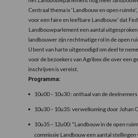
het Landbouwparlement nog meer landbouwe
Centraal thema is ‘Landbouw en open ruimte’
voor een faire en leefbare Landbouw’ dat Feda
Landbouwparlement een aantal uitgesproken st
landbouwer zijn rechtmatige rol in de open r
U bent van harte uitgenodigd om deel te nem
voor de bezoekers van Agribex die over een g
inschrijven is vereist.
Programma:
10u00 – 10u30 : onthaal van de deelnemers
10u30 – 10u35: verwelkoming door Johan C
10u35 – 12u00: “Landbouw in de open ruimt
commissie Landbouw een aantal stellingen v