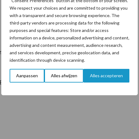
“Consent Preferences” button at the bottom of your screen.
We respect your choices and are committed to providing you
with a transparent and secure browsing experience. The
third-party vendors are processing data for the following
purposes and special features: Store and/or access
information on a device, personalized advertising and content,
advertising and content measurement, audience research,
zitter van Fedagrim
and services development, precise geolocation data, and
identification through device scanning.
Aanpassen
Alles afwijzen
Alles accepteren
Belgiëplein 1, 1000 Brussel.