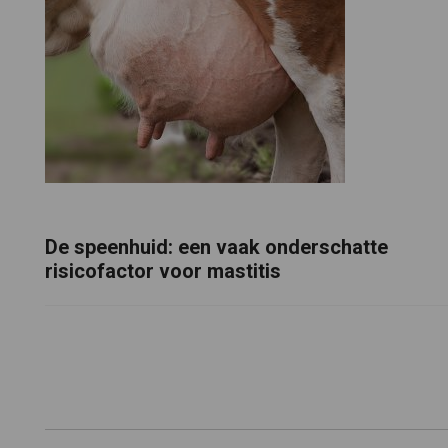
De speenhuid: een vaak onderschatte
risicofactor voor mastitis
Footer