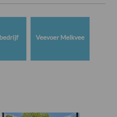
edrijf
Veevoer Melkvee