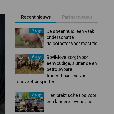
Recent nieuws
Partner nieuws
Primaire
Sidebar
7 aug
De speenhuid: een vaak
onderschatte
risicofactor voor mastitis
6 aug
BoviMove zorgt voor
eenvoudige, sluitende en
betrouwbare
traceerbaarheid van
rundveetransporten
6 aug
Tien praktische tips voor
een langere levensduur