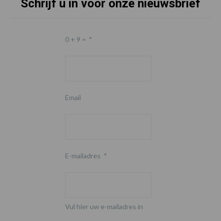
Schrijf u in voor onze nieuwsbrief
0 + 9 =
*
Email
E-mailadres
*
Vul hier uw e-mailadres in