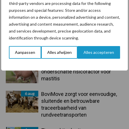
third-party vendors are processing data for the following
een langere levensduur
purposes and special features: Store and/or access
information on a device, personalized advertising and content,
advertising and content measurement, audience research,
and services development, precise geolocation data, and
identification through device scanning.
Primaire
Recent nieuws
Partner nieuws
Aanpassen
Alles afwijzen
Alles accepteren
Sidebar
7 aug
De speenhuid: een vaak
onderschatte risicofactor voor
mastitis
6 aug
BoviMove zorgt voor eenvoudige,
sluitende en betrouwbare
traceerbaarheid van
rundveetransporten