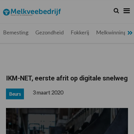
Spring
Door
Spring
Spring
naar
naar
naar
naar
Zoeken...
Zoek
Melkveebedrijf.be
Nieuws
de
de
de
de
hoofdnavigatie
hoofd
eerste
voettekst
voor
inhoud
sidebar
de
Bemesting
Gezondheid
Fokkerij
Melkwinning
melkveehouder
IKM-NET, eerste afrit op digitale snelweg
3 maart 2020
Beurs