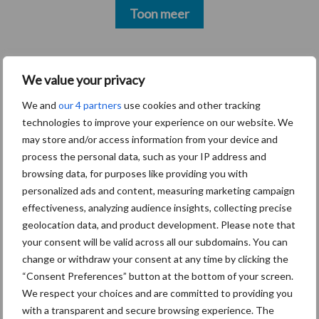
Toon meer
Gerelateerde artikelen
We value your privacy
We and
our 4 partners
use cookies and other tracking
De speenhuid: een vaak
technologies to improve your experience on our website. We
onderschatte risicofactor
may store and/or access information from your device and
voor mastitis
process the personal data, such as your IP address and
browsing data, for purposes like providing you with
personalized ads and content, measuring marketing campaign
BoviMove zorgt voor
effectiveness, analyzing audience insights, collecting precise
eenvoudige, sluitende en
geolocation data, and product development. Please note that
betrouwbare
your consent will be valid across all our subdomains. You can
traceerbaarheid van
change or withdraw your consent at any time by clicking the
rundveetransporten
“Consent Preferences” button at the bottom of your screen.
We respect your choices and are committed to providing you
with a transparent and secure browsing experience. The
Tien praktische tips voor