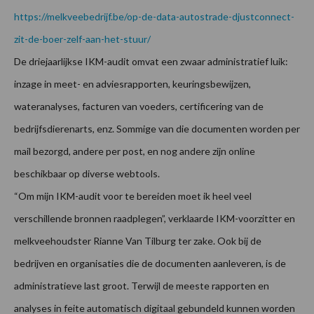
https://melkveebedrijf.be/op-de-data-autostrade-djustconnect-
zit-de-boer-zelf-aan-het-stuur/
De driejaarlijkse IKM-audit omvat een zwaar administratief luik:
inzage in meet- en adviesrapporten, keuringsbewijzen,
wateranalyses, facturen van voeders, certificering van de
bedrijfsdierenarts, enz. Sommige van die documenten worden per
mail bezorgd, andere per post, en nog andere zijn online
beschikbaar op diverse webtools.
“Om mijn IKM-audit voor te bereiden moet ik heel veel
verschillende bronnen raadplegen”, verklaarde IKM-voorzitter en
melkveehoudster Rianne Van Tilburg ter zake. Ook bij de
bedrijven en organisaties die de documenten aanleveren, is de
administratieve last groot. Terwijl de meeste rapporten en
analyses in feite automatisch digitaal gebundeld kunnen worden