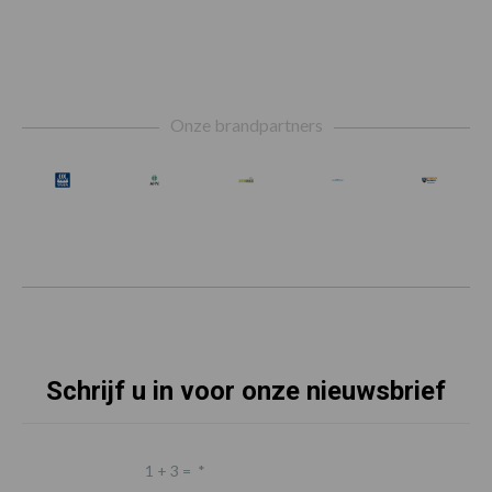
Footer
Onze brandpartners
Schrijf u in voor onze nieuwsbrief
1 + 3 =
*