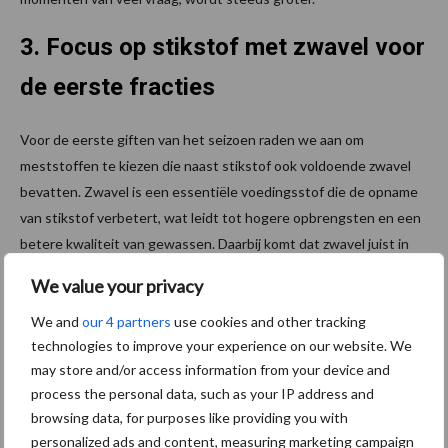
3. Focus op stikstof met zwavel voor
de eerste fracties
Voor de eerste giften van het seizoen raden we aan om
meststoffen te kiezen die naast stikstof ook voldoende zwavel
bevatten. Zwavel is een essentiële voedingsstof die de opname
van stikstof verbetert, wat leidt tot hogere opbrengsten en een
betere kwaliteit van gewassen. Daarbij komt dat zwavel juist in
het begin van het groeiseizoen slecht beschikbaar is vanuit de
We value your privacy
bodem zelf. Dit geldt ook bij voldoende bodemvoorraad.
We and
our 4 partners
use cookies and other tracking
4. Kies voor Yara’s bewezen kwaliteit
technologies to improve your experience on our website. We
may store and/or access information from your device and
in Big Bags
process the personal data, such as your IP address and
browsing data, for purposes like providing you with
Een mooi egaal strooiresultaat wordt voor een groot deel
personalized ads and content, measuring marketing campaign