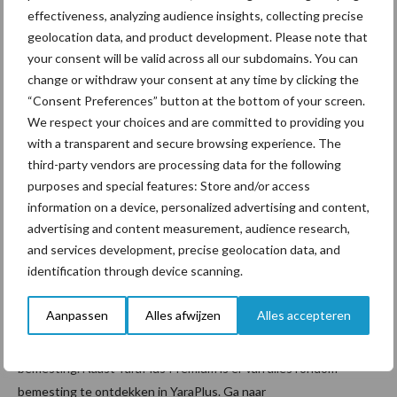
bepaald door de kwaliteit van de meststoffen. Yara staat
effectiveness, analyzing audience insights, collecting precise
wereldwijd bekend om zijn hoogwaardige meststoffen, handig
geolocation data, and product development. Please note that
your consent will be valid across all our subdomains. You can
verpakt in Big Bags voor behoud van de goede strooi-
change or withdraw your consent at any time by clicking the
eigenschappen. Big Bags maken verder transport, opslag en
“Consent Preferences” button at the bottom of your screen.
voorraadbeheer makkelijker.
We respect your choices and are committed to providing you
with a transparent and secure browsing experience. The
5. Haal meer rendement uit uw
third-party vendors are processing data for the following
aankoop met YaraPlus Premium
purposes and special features: Store and/or access
information on a device, personalized advertising and content,
advertising and content measurement, audience research,
Elke ton Yara product levert u extra voordeel in het Yara
and services development, precise geolocation data, and
bonusprogramma, YaraPlus Premium genaamd. Door de factuur
identification through device scanning.
van uw leverancier te ‘uploaden’ in YaraPlus Premium worden
bonuspunten toegekend aan uw persoonlijke account in
Aanpassen
Alles afwijzen
Alles accepteren
YaraPlus. Daarmee kunt u sparen voor handige tools en
allerhande gadgets. YaraPlus is het ‘all-in-one’ platform rondom
bemesting. Naast YaraPlus Premium is er van alles rondom
bemesting te ontdekken in YaraPlus. Ga naar