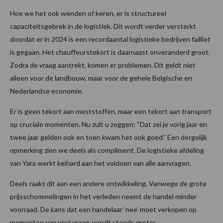
Hoe we het ook wenden of keren, er is structureel
capaciteitsgebrek in de logistiek. Dit wordt verder versterkt
doordat er in 2024 is een recordaantal logistieke bedrijven failliet
is gegaan. Het chauffeurstekort is daarnaast onveranderd groot.
Zodra de vraag aantrekt, komen er problemen. Dit geldt niet
alleen voor de landbouw, maar voor de gehele Belgische en
Nederlandse economie.
Er is geen tekort aan meststoffen, maar een tekort aan transport
op cruciale momenten. Nu zult u zeggen: “Dat zei je vorig jaar en
twee jaar gelden ook en toen kwam het ook goed.” Een dergelijk
opmerking zien we deels als compliment. De logistieke afdeling
van Yara werkt keihard aan het voldoen van alle aanvragen.
Deels raakt dit aan een andere ontwikkeling. Vanwege de grote
prijsschommelingen in het verleden neemt de handel minder
voorraad. De kans dat een handelaar ‘nee’ moet verkopen op
momenten van veel vraag, wordt steeds groter.