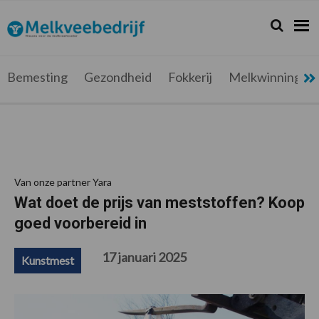
Spring
Door
Spring
Spring
naar
naar
naar
naar
Zoeken...
Zoek
Melkveebedrijf.be
Nieuws
de
de
de
de
hoofdnavigatie
hoofd
eerste
voettekst
voor
inhoud
sidebar
de
Bemesting
Gezondheid
Fokkerij
Melkwinning
melkveehouder
Van onze partner Yara
Wat doet de prijs van meststoffen? Koop
goed voorbereid in
17 januari 2025
Kunstmest