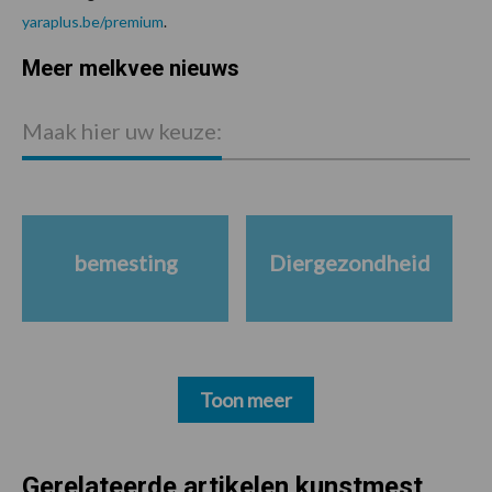
yaraplus.be/premium
.
Meer melkvee nieuws
P
S
Maak hier uw keuze:
bemesting
Diergezondheid
Toon meer
Gerelateerde artikelen kunstmest