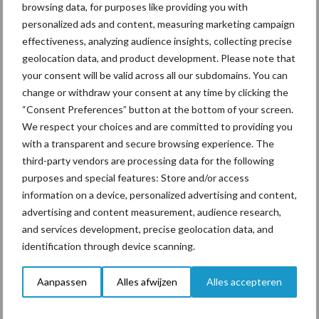
browsing data, for purposes like providing you with
personalized ads and content, measuring marketing campaign
effectiveness, analyzing audience insights, collecting precise
Gerelateerde artikelen
geolocation data, and product development. Please note that
your consent will be valid across all our subdomains. You can
change or withdraw your consent at any time by clicking the
Van onze partner Yara
“Consent Preferences” button at the bottom of your screen.
Opbrengst mais wordt veel
We respect your choices and are committed to providing you
eerder bepaald dan tot nu
with a transparent and secure browsing experience. The
toe gedacht
third-party vendors are processing data for the following
purposes and special features: Store and/or access
information on a device, personalized advertising and content,
Van onze partner Yara
advertising and content measurement, audience research,
In 4 eenvoudige stappen de
and services development, precise geolocation data, and
grasgroei volgen op je
telefoon
identification through device scanning.
Aanpassen
Alles afwijzen
Alles accepteren
Van onze partner Yara
Hoge prijzen en droogte: