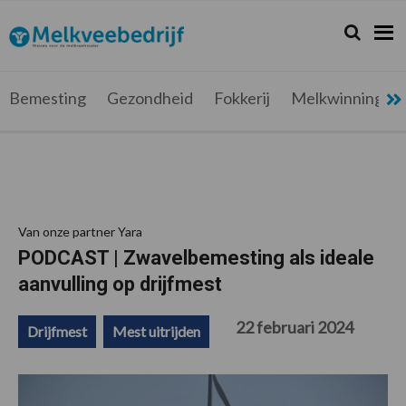
Spring
Door
Spring
Spring
naar
naar
naar
naar
Zoeken...
Zoek
Melkveebedrijf.be
Nieuws
de
de
de
de
hoofdnavigatie
hoofd
eerste
voettekst
voor
inhoud
sidebar
de
Bemesting
Gezondheid
Fokkerij
Melkwinning
melkveehouder
Van onze partner Yara
PODCAST | Zwavelbemesting als ideale
aanvulling op drijfmest
22 februari 2024
Drijfmest
Mest uitrijden