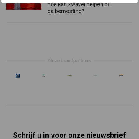
hoe kan zwavel helpen bij
de bemesting?
Footer
Onze brandpartners
Schrijf u in voor onze nieuwsbrief