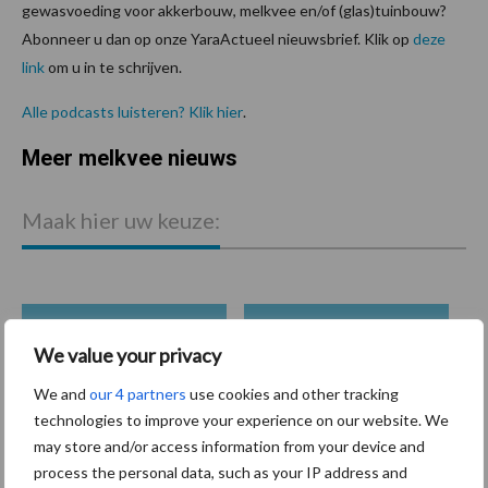
gewasvoeding voor akkerbouw, melkvee en/of (glas)tuinbouw?
Abonneer u dan op onze YaraActueel nieuwsbrief. Klik op
deze
link
om u in te schrijven.
Alle podcasts luisteren? Klik hier
.
Meer melkvee nieuws
P
S
Maak hier uw keuze:
bemesting
Diergezondheid
We value your privacy
We and
our 4 partners
use cookies and other tracking
technologies to improve your experience on our website. We
may store and/or access information from your device and
process the personal data, such as your IP address and
Toon meer